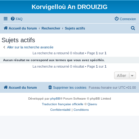
Korvigelloù An DROUIZIG
FAQ
Connexion
R
Accueil du forum
Rechercher
Sujets actifs
e
Sujets actifs
c
Aller sur la recherche avancée
h
La recherche a retourné 0 résultat • Page
1
sur
1
e
Aucun résultat ne correspond aux termes que vous avez spécifiés.
r
La recherche a retourné 0 résultat • Page
1
sur
1
c
Aller
h
Accueil du forum
Supprimer les cookies
Fuseau horaire sur
UTC+01:00
e
r
Développé par
phpBB
® Forum Software © phpBB Limited
Traduction française officielle
©
Qiaeru
Confidentialité
|
Conditions