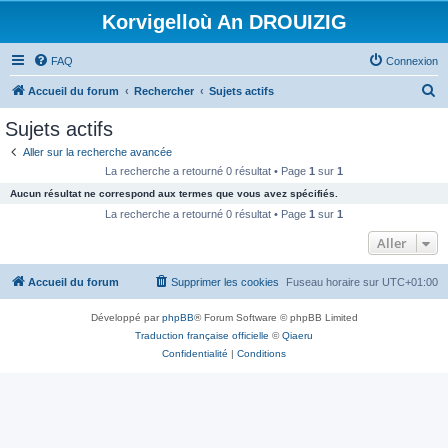
Korvigelloù An DROUIZIG
FAQ
Connexion
R
Accueil du forum
Rechercher
Sujets actifs
e
Sujets actifs
c
Aller sur la recherche avancée
h
La recherche a retourné 0 résultat • Page
1
sur
1
e
Aucun résultat ne correspond aux termes que vous avez spécifiés.
r
La recherche a retourné 0 résultat • Page
1
sur
1
c
Aller
h
Accueil du forum
Supprimer les cookies
Fuseau horaire sur
UTC+01:00
e
r
Développé par
phpBB
® Forum Software © phpBB Limited
Traduction française officielle
©
Qiaeru
Confidentialité
|
Conditions