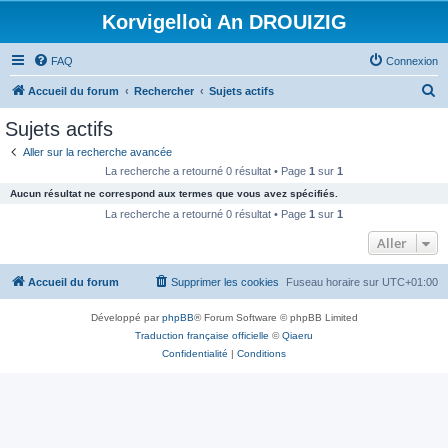
Korvigelloù An DROUIZIG
FAQ
Connexion
R
Accueil du forum
Rechercher
Sujets actifs
e
Sujets actifs
c
Aller sur la recherche avancée
h
La recherche a retourné 0 résultat • Page
1
sur
1
e
Aucun résultat ne correspond aux termes que vous avez spécifiés.
r
La recherche a retourné 0 résultat • Page
1
sur
1
c
Aller
h
Accueil du forum
Supprimer les cookies
Fuseau horaire sur
UTC+01:00
e
r
Développé par
phpBB
® Forum Software © phpBB Limited
Traduction française officielle
©
Qiaeru
Confidentialité
|
Conditions