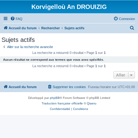
Korvigelloù An DROUIZIG
FAQ
Connexion
R
Accueil du forum
Rechercher
Sujets actifs
e
Sujets actifs
c
Aller sur la recherche avancée
h
La recherche a retourné 0 résultat • Page
1
sur
1
e
Aucun résultat ne correspond aux termes que vous avez spécifiés.
r
La recherche a retourné 0 résultat • Page
1
sur
1
c
Aller
h
Accueil du forum
Supprimer les cookies
Fuseau horaire sur
UTC+01:00
e
r
Développé par
phpBB
® Forum Software © phpBB Limited
Traduction française officielle
©
Qiaeru
Confidentialité
|
Conditions