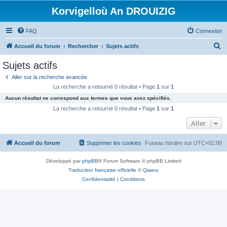
Korvigelloù An DROUIZIG
FAQ
Connexion
R
Accueil du forum
Rechercher
Sujets actifs
e
Sujets actifs
c
Aller sur la recherche avancée
h
La recherche a retourné 0 résultat • Page
1
sur
1
e
Aucun résultat ne correspond aux termes que vous avez spécifiés.
r
La recherche a retourné 0 résultat • Page
1
sur
1
c
Aller
h
Accueil du forum
Supprimer les cookies
Fuseau horaire sur
UTC+01:00
e
r
Développé par
phpBB
® Forum Software © phpBB Limited
Traduction française officielle
©
Qiaeru
Confidentialité
|
Conditions