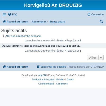
Korvigelloù An DROUIZIG
FAQ
Connexion
R
Accueil du forum
Rechercher
Sujets actifs
e
Sujets actifs
c
Aller sur la recherche avancée
h
La recherche a retourné 0 résultat • Page
1
sur
1
e
Aucun résultat ne correspond aux termes que vous avez spécifiés.
r
La recherche a retourné 0 résultat • Page
1
sur
1
c
Aller
h
Accueil du forum
Supprimer les cookies
Fuseau horaire sur
UTC+01:00
e
r
Développé par
phpBB
® Forum Software © phpBB Limited
Traduction française officielle
©
Qiaeru
Confidentialité
|
Conditions