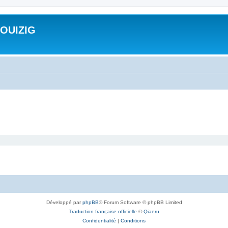
ROUIZIG
Développé par
phpBB
® Forum Software © phpBB Limited
Traduction française officielle
©
Qiaeru
Confidentialité
|
Conditions