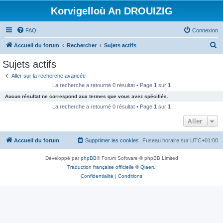
Korvigelloù An DROUIZIG
FAQ
Connexion
R
Accueil du forum
Rechercher
Sujets actifs
e
Sujets actifs
c
Aller sur la recherche avancée
h
La recherche a retourné 0 résultat • Page
1
sur
1
e
Aucun résultat ne correspond aux termes que vous avez spécifiés.
r
La recherche a retourné 0 résultat • Page
1
sur
1
c
Aller
h
Accueil du forum
Supprimer les cookies
Fuseau horaire sur
UTC+01:00
e
r
Développé par
phpBB
® Forum Software © phpBB Limited
Traduction française officielle
©
Qiaeru
Confidentialité
|
Conditions