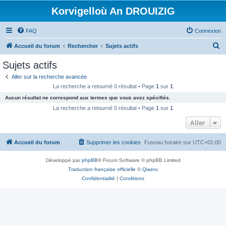
Korvigelloù An DROUIZIG
FAQ
Connexion
R
Accueil du forum
Rechercher
Sujets actifs
e
Sujets actifs
c
Aller sur la recherche avancée
h
La recherche a retourné 0 résultat • Page
1
sur
1
e
Aucun résultat ne correspond aux termes que vous avez spécifiés.
r
La recherche a retourné 0 résultat • Page
1
sur
1
c
Aller
h
Accueil du forum
Supprimer les cookies
Fuseau horaire sur
UTC+01:00
e
r
Développé par
phpBB
® Forum Software © phpBB Limited
Traduction française officielle
©
Qiaeru
Confidentialité
|
Conditions