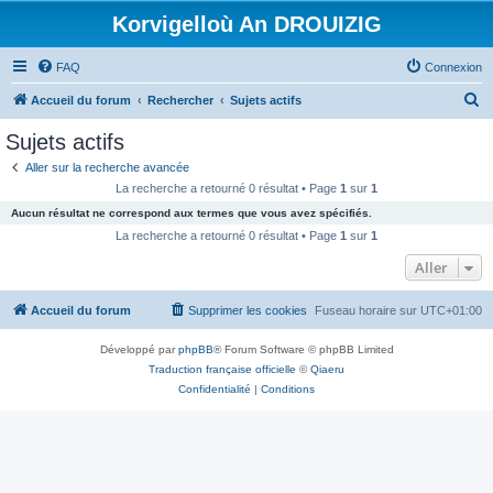
Korvigelloù An DROUIZIG
FAQ
Connexion
R
Accueil du forum
Rechercher
Sujets actifs
e
Sujets actifs
c
Aller sur la recherche avancée
h
La recherche a retourné 0 résultat • Page
1
sur
1
e
Aucun résultat ne correspond aux termes que vous avez spécifiés.
r
La recherche a retourné 0 résultat • Page
1
sur
1
c
Aller
h
Accueil du forum
Supprimer les cookies
Fuseau horaire sur
UTC+01:00
e
r
Développé par
phpBB
® Forum Software © phpBB Limited
Traduction française officielle
©
Qiaeru
Confidentialité
|
Conditions