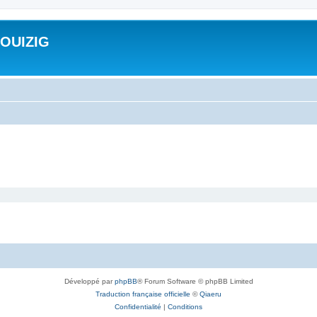
ROUIZIG
Développé par
phpBB
® Forum Software © phpBB Limited
Traduction française officielle
©
Qiaeru
Confidentialité
|
Conditions