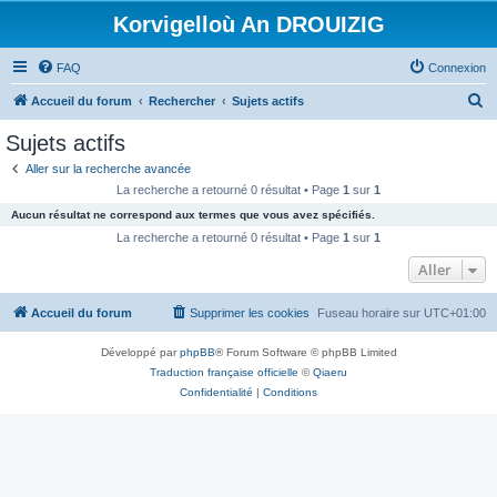
Korvigelloù An DROUIZIG
FAQ
Connexion
R
Accueil du forum
Rechercher
Sujets actifs
e
Sujets actifs
c
Aller sur la recherche avancée
h
La recherche a retourné 0 résultat • Page
1
sur
1
e
Aucun résultat ne correspond aux termes que vous avez spécifiés.
r
La recherche a retourné 0 résultat • Page
1
sur
1
c
Aller
h
Accueil du forum
Supprimer les cookies
Fuseau horaire sur
UTC+01:00
e
r
Développé par
phpBB
® Forum Software © phpBB Limited
Traduction française officielle
©
Qiaeru
Confidentialité
|
Conditions