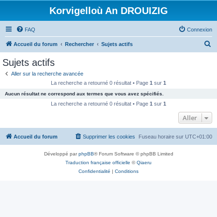
Korvigelloù An DROUIZIG
FAQ
Connexion
R
Accueil du forum
Rechercher
Sujets actifs
e
Sujets actifs
c
Aller sur la recherche avancée
h
La recherche a retourné 0 résultat • Page
1
sur
1
e
Aucun résultat ne correspond aux termes que vous avez spécifiés.
r
La recherche a retourné 0 résultat • Page
1
sur
1
c
Aller
h
Accueil du forum
Supprimer les cookies
Fuseau horaire sur
UTC+01:00
e
r
Développé par
phpBB
® Forum Software © phpBB Limited
Traduction française officielle
©
Qiaeru
Confidentialité
|
Conditions