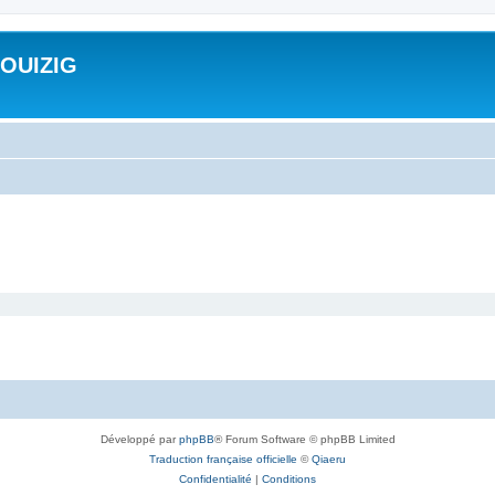
ROUIZIG
Développé par
phpBB
® Forum Software © phpBB Limited
Traduction française officielle
©
Qiaeru
Confidentialité
|
Conditions