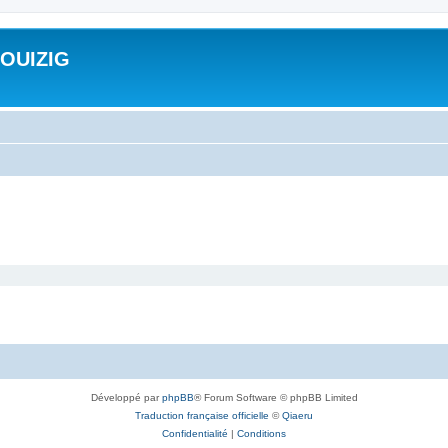
ROUIZIG
Développé par
phpBB
® Forum Software © phpBB Limited
Traduction française officielle
©
Qiaeru
Confidentialité
|
Conditions