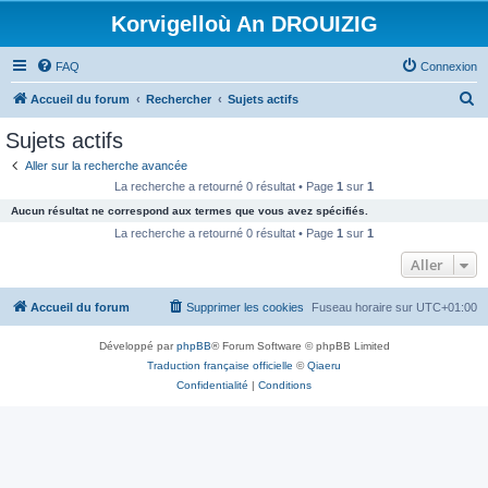
Korvigelloù An DROUIZIG
FAQ
Connexion
R
Accueil du forum
Rechercher
Sujets actifs
e
Sujets actifs
c
Aller sur la recherche avancée
h
La recherche a retourné 0 résultat • Page
1
sur
1
e
Aucun résultat ne correspond aux termes que vous avez spécifiés.
r
La recherche a retourné 0 résultat • Page
1
sur
1
c
Aller
h
Accueil du forum
Supprimer les cookies
Fuseau horaire sur
UTC+01:00
e
r
Développé par
phpBB
® Forum Software © phpBB Limited
Traduction française officielle
©
Qiaeru
Confidentialité
|
Conditions