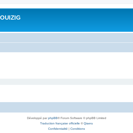
ROUIZIG
Développé par
phpBB
® Forum Software © phpBB Limited
Traduction française officielle
©
Qiaeru
Confidentialité
|
Conditions