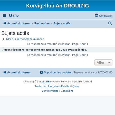
Korvigelloù An DROUIZIG
FAQ
Connexion
R
Accueil du forum
Rechercher
Sujets actifs
e
Sujets actifs
c
Aller sur la recherche avancée
h
La recherche a retourné 0 résultat • Page
1
sur
1
e
Aucun résultat ne correspond aux termes que vous avez spécifiés.
r
La recherche a retourné 0 résultat • Page
1
sur
1
c
Aller
h
Accueil du forum
Supprimer les cookies
Fuseau horaire sur
UTC+01:00
e
r
Développé par
phpBB
® Forum Software © phpBB Limited
Traduction française officielle
©
Qiaeru
Confidentialité
|
Conditions