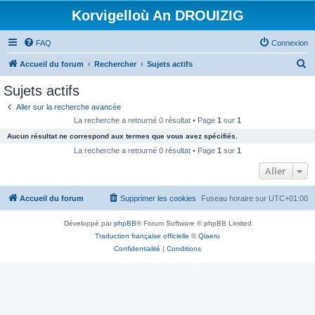
Korvigelloù An DROUIZIG
FAQ
Connexion
R
Accueil du forum
Rechercher
Sujets actifs
e
Sujets actifs
c
Aller sur la recherche avancée
h
La recherche a retourné 0 résultat • Page
1
sur
1
e
Aucun résultat ne correspond aux termes que vous avez spécifiés.
r
La recherche a retourné 0 résultat • Page
1
sur
1
c
Aller
h
Accueil du forum
Supprimer les cookies
Fuseau horaire sur
UTC+01:00
e
r
Développé par
phpBB
® Forum Software © phpBB Limited
Traduction française officielle
©
Qiaeru
Confidentialité
|
Conditions