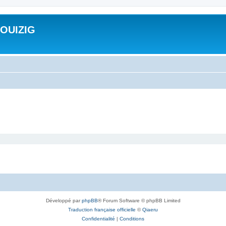
ROUIZIG
Développé par
phpBB
® Forum Software © phpBB Limited
Traduction française officielle
©
Qiaeru
Confidentialité
|
Conditions