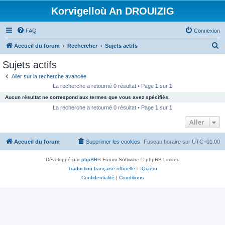
Korvigelloù An DROUIZIG
FAQ
Connexion
R
Accueil du forum
Rechercher
Sujets actifs
e
Sujets actifs
c
Aller sur la recherche avancée
h
La recherche a retourné 0 résultat • Page
1
sur
1
e
Aucun résultat ne correspond aux termes que vous avez spécifiés.
r
La recherche a retourné 0 résultat • Page
1
sur
1
c
Aller
h
Accueil du forum
Supprimer les cookies
Fuseau horaire sur
UTC+01:00
e
r
Développé par
phpBB
® Forum Software © phpBB Limited
Traduction française officielle
©
Qiaeru
Confidentialité
|
Conditions