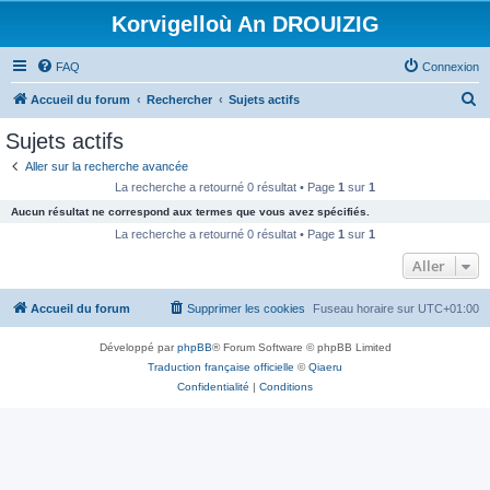
Korvigelloù An DROUIZIG
FAQ
Connexion
R
Accueil du forum
Rechercher
Sujets actifs
e
Sujets actifs
c
Aller sur la recherche avancée
h
La recherche a retourné 0 résultat • Page
1
sur
1
e
Aucun résultat ne correspond aux termes que vous avez spécifiés.
r
La recherche a retourné 0 résultat • Page
1
sur
1
c
Aller
h
Accueil du forum
Supprimer les cookies
Fuseau horaire sur
UTC+01:00
e
r
Développé par
phpBB
® Forum Software © phpBB Limited
Traduction française officielle
©
Qiaeru
Confidentialité
|
Conditions