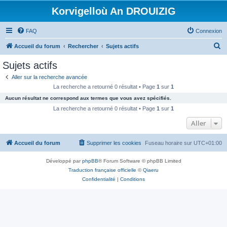
Korvigelloù An DROUIZIG
FAQ
Connexion
R
Accueil du forum
Rechercher
Sujets actifs
e
Sujets actifs
c
Aller sur la recherche avancée
h
La recherche a retourné 0 résultat • Page
1
sur
1
e
Aucun résultat ne correspond aux termes que vous avez spécifiés.
r
La recherche a retourné 0 résultat • Page
1
sur
1
c
Aller
h
Accueil du forum
Supprimer les cookies
Fuseau horaire sur
UTC+01:00
e
r
Développé par
phpBB
® Forum Software © phpBB Limited
Traduction française officielle
©
Qiaeru
Confidentialité
|
Conditions