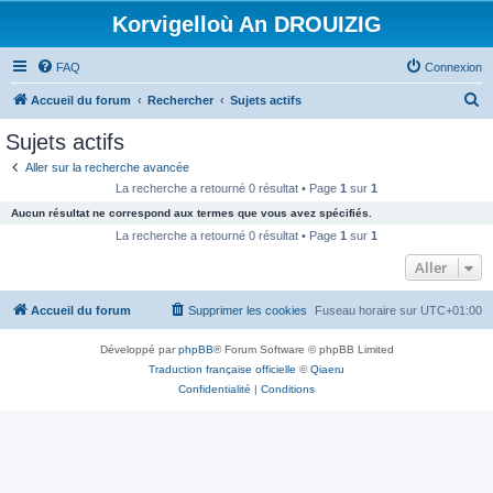
Korvigelloù An DROUIZIG
FAQ
Connexion
R
Accueil du forum
Rechercher
Sujets actifs
e
Sujets actifs
c
Aller sur la recherche avancée
h
La recherche a retourné 0 résultat • Page
1
sur
1
e
Aucun résultat ne correspond aux termes que vous avez spécifiés.
r
La recherche a retourné 0 résultat • Page
1
sur
1
c
Aller
h
Accueil du forum
Supprimer les cookies
Fuseau horaire sur
UTC+01:00
e
r
Développé par
phpBB
® Forum Software © phpBB Limited
Traduction française officielle
©
Qiaeru
Confidentialité
|
Conditions