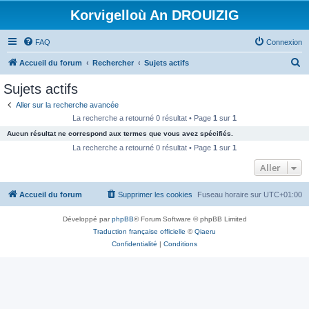
Korvigelloù An DROUIZIG
FAQ
Connexion
R
Accueil du forum
Rechercher
Sujets actifs
e
Sujets actifs
c
Aller sur la recherche avancée
h
La recherche a retourné 0 résultat • Page
1
sur
1
e
Aucun résultat ne correspond aux termes que vous avez spécifiés.
r
La recherche a retourné 0 résultat • Page
1
sur
1
c
Aller
h
Accueil du forum
Supprimer les cookies
Fuseau horaire sur
UTC+01:00
e
r
Développé par
phpBB
® Forum Software © phpBB Limited
Traduction française officielle
©
Qiaeru
Confidentialité
|
Conditions