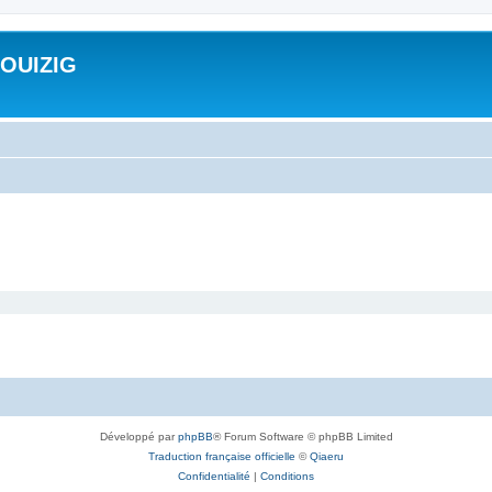
ROUIZIG
Développé par
phpBB
® Forum Software © phpBB Limited
Traduction française officielle
©
Qiaeru
Confidentialité
|
Conditions