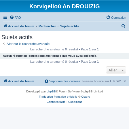
Korvigelloù An DROUIZIG
FAQ
Connexion
R
Accueil du forum
Rechercher
Sujets actifs
e
Sujets actifs
c
Aller sur la recherche avancée
h
La recherche a retourné 0 résultat • Page
1
sur
1
e
Aucun résultat ne correspond aux termes que vous avez spécifiés.
r
La recherche a retourné 0 résultat • Page
1
sur
1
c
Aller
h
Accueil du forum
Supprimer les cookies
Fuseau horaire sur
UTC+01:00
e
r
Développé par
phpBB
® Forum Software © phpBB Limited
Traduction française officielle
©
Qiaeru
Confidentialité
|
Conditions