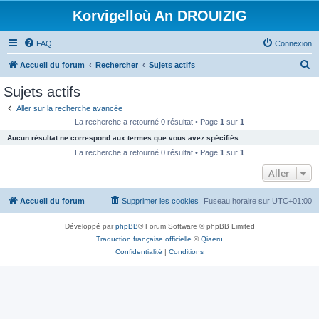
Korvigelloù An DROUIZIG
FAQ
Connexion
R
Accueil du forum
Rechercher
Sujets actifs
e
Sujets actifs
c
Aller sur la recherche avancée
h
La recherche a retourné 0 résultat • Page
1
sur
1
e
Aucun résultat ne correspond aux termes que vous avez spécifiés.
r
La recherche a retourné 0 résultat • Page
1
sur
1
c
Aller
h
Accueil du forum
Supprimer les cookies
Fuseau horaire sur
UTC+01:00
e
r
Développé par
phpBB
® Forum Software © phpBB Limited
Traduction française officielle
©
Qiaeru
Confidentialité
|
Conditions