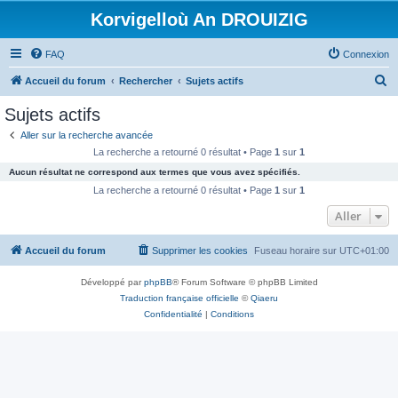
Korvigelloù An DROUIZIG
FAQ
Connexion
R
Accueil du forum
Rechercher
Sujets actifs
e
Sujets actifs
c
Aller sur la recherche avancée
h
La recherche a retourné 0 résultat • Page
1
sur
1
e
Aucun résultat ne correspond aux termes que vous avez spécifiés.
r
La recherche a retourné 0 résultat • Page
1
sur
1
c
Aller
h
Accueil du forum
Supprimer les cookies
Fuseau horaire sur
UTC+01:00
e
r
Développé par
phpBB
® Forum Software © phpBB Limited
Traduction française officielle
©
Qiaeru
Confidentialité
|
Conditions