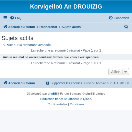
Korvigelloù An DROUIZIG
FAQ
Connexion
R
Accueil du forum
Rechercher
Sujets actifs
e
Sujets actifs
c
Aller sur la recherche avancée
h
La recherche a retourné 0 résultat • Page
1
sur
1
e
Aucun résultat ne correspond aux termes que vous avez spécifiés.
r
La recherche a retourné 0 résultat • Page
1
sur
1
c
Aller
h
Accueil du forum
Supprimer les cookies
Fuseau horaire sur
UTC+01:00
e
r
Développé par
phpBB
® Forum Software © phpBB Limited
Traduction française officielle
©
Qiaeru
Confidentialité
|
Conditions