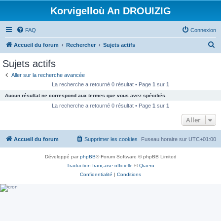
Korvigelloù An DROUIZIG
FAQ
Connexion
R
Accueil du forum
Rechercher
Sujets actifs
e
Sujets actifs
c
Aller sur la recherche avancée
h
La recherche a retourné 0 résultat • Page
1
sur
1
e
Aucun résultat ne correspond aux termes que vous avez spécifiés.
r
La recherche a retourné 0 résultat • Page
1
sur
1
c
Aller
h
Accueil du forum
Supprimer les cookies
Fuseau horaire sur
UTC+01:00
e
r
Développé par
phpBB
® Forum Software © phpBB Limited
Traduction française officielle
©
Qiaeru
Confidentialité
|
Conditions