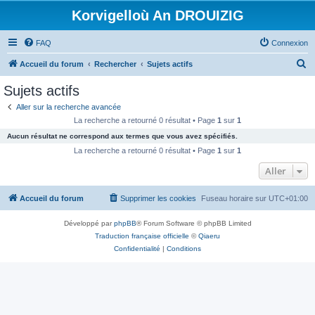
Korvigelloù An DROUIZIG
FAQ
Connexion
R
Accueil du forum
Rechercher
Sujets actifs
e
Sujets actifs
c
Aller sur la recherche avancée
h
La recherche a retourné 0 résultat • Page
1
sur
1
e
Aucun résultat ne correspond aux termes que vous avez spécifiés.
r
La recherche a retourné 0 résultat • Page
1
sur
1
c
Aller
h
Accueil du forum
Supprimer les cookies
Fuseau horaire sur
UTC+01:00
e
r
Développé par
phpBB
® Forum Software © phpBB Limited
Traduction française officielle
©
Qiaeru
Confidentialité
|
Conditions