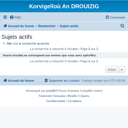
Korvigelloù An DROUIZIG
FAQ
Connexion
R
Accueil du forum
Rechercher
Sujets actifs
e
Sujets actifs
c
Aller sur la recherche avancée
h
La recherche a retourné 0 résultat • Page
1
sur
1
e
Aucun résultat ne correspond aux termes que vous avez spécifiés.
r
La recherche a retourné 0 résultat • Page
1
sur
1
c
Aller
h
Accueil du forum
Supprimer les cookies
Fuseau horaire sur
UTC+01:00
e
r
Développé par
phpBB
® Forum Software © phpBB Limited
Traduction française officielle
©
Qiaeru
Confidentialité
|
Conditions