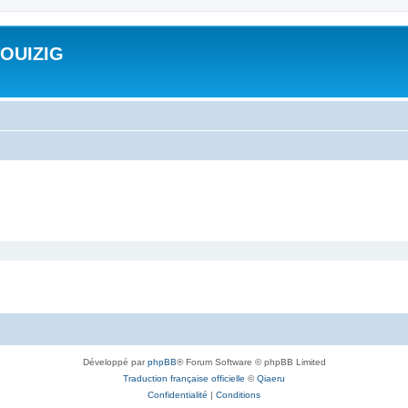
ROUIZIG
Développé par
phpBB
® Forum Software © phpBB Limited
Traduction française officielle
©
Qiaeru
Confidentialité
|
Conditions