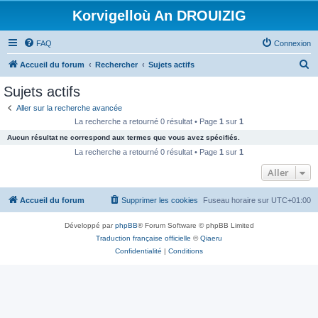
Korvigelloù An DROUIZIG
FAQ
Connexion
R
Accueil du forum
Rechercher
Sujets actifs
e
Sujets actifs
c
Aller sur la recherche avancée
h
La recherche a retourné 0 résultat • Page
1
sur
1
e
Aucun résultat ne correspond aux termes que vous avez spécifiés.
r
La recherche a retourné 0 résultat • Page
1
sur
1
c
Aller
h
Accueil du forum
Supprimer les cookies
Fuseau horaire sur
UTC+01:00
e
r
Développé par
phpBB
® Forum Software © phpBB Limited
Traduction française officielle
©
Qiaeru
Confidentialité
|
Conditions