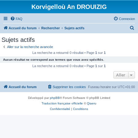
Korvigelloù An DROUIZIG
FAQ
Connexion
R
Accueil du forum
Rechercher
Sujets actifs
e
Sujets actifs
c
Aller sur la recherche avancée
h
La recherche a retourné 0 résultat • Page
1
sur
1
e
Aucun résultat ne correspond aux termes que vous avez spécifiés.
r
La recherche a retourné 0 résultat • Page
1
sur
1
c
Aller
h
Accueil du forum
Supprimer les cookies
Fuseau horaire sur
UTC+01:00
e
r
Développé par
phpBB
® Forum Software © phpBB Limited
Traduction française officielle
©
Qiaeru
Confidentialité
|
Conditions