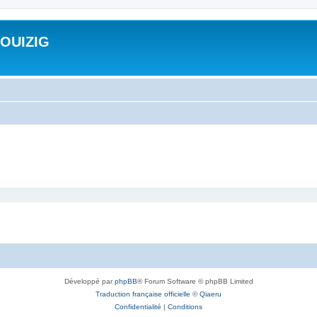
ROUIZIG
Développé par
phpBB
® Forum Software © phpBB Limited
Traduction française officielle
©
Qiaeru
Confidentialité
|
Conditions