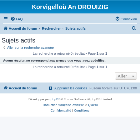
Korvigelloù An DROUIZIG
FAQ
Connexion
R
Accueil du forum
Rechercher
Sujets actifs
e
Sujets actifs
c
Aller sur la recherche avancée
h
La recherche a retourné 0 résultat • Page
1
sur
1
e
Aucun résultat ne correspond aux termes que vous avez spécifiés.
r
La recherche a retourné 0 résultat • Page
1
sur
1
c
Aller
h
Accueil du forum
Supprimer les cookies
Fuseau horaire sur
UTC+01:00
e
r
Développé par
phpBB
® Forum Software © phpBB Limited
Traduction française officielle
©
Qiaeru
Confidentialité
|
Conditions