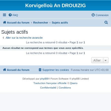
Korvigelloù An DROUIZIG
FAQ
Connexion
R
Accueil du forum
Rechercher
Sujets actifs
e
Sujets actifs
c
Aller sur la recherche avancée
h
La recherche a retourné 0 résultat • Page
1
sur
1
e
Aucun résultat ne correspond aux termes que vous avez spécifiés.
r
La recherche a retourné 0 résultat • Page
1
sur
1
c
Aller
h
Accueil du forum
Supprimer les cookies
Fuseau horaire sur
UTC+01:00
e
r
Développé par
phpBB
® Forum Software © phpBB Limited
Traduction française officielle
©
Qiaeru
Confidentialité
|
Conditions