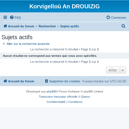
Korvigelloù An DROUIZIG
FAQ
Connexion
R
Accueil du forum
Rechercher
Sujets actifs
e
Sujets actifs
c
Aller sur la recherche avancée
h
La recherche a retourné 0 résultat • Page
1
sur
1
e
Aucun résultat ne correspond aux termes que vous avez spécifiés.
r
La recherche a retourné 0 résultat • Page
1
sur
1
c
Aller
h
Accueil du forum
Supprimer les cookies
Fuseau horaire sur
UTC+01:00
e
r
Développé par
phpBB
® Forum Software © phpBB Limited
Traduction française officielle
©
Qiaeru
Confidentialité
|
Conditions