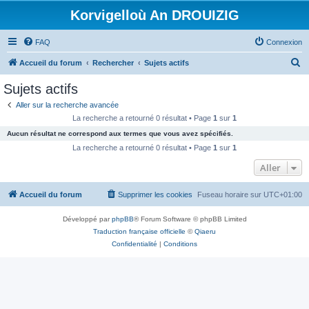
Korvigelloù An DROUIZIG
FAQ
Connexion
R
Accueil du forum
Rechercher
Sujets actifs
e
Sujets actifs
c
Aller sur la recherche avancée
h
La recherche a retourné 0 résultat • Page
1
sur
1
e
Aucun résultat ne correspond aux termes que vous avez spécifiés.
r
La recherche a retourné 0 résultat • Page
1
sur
1
c
Aller
h
Accueil du forum
Supprimer les cookies
Fuseau horaire sur
UTC+01:00
e
r
Développé par
phpBB
® Forum Software © phpBB Limited
Traduction française officielle
©
Qiaeru
Confidentialité
|
Conditions