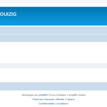
ROUIZIG
Développé par
phpBB
® Forum Software © phpBB Limited
Traduction française officielle
©
Qiaeru
Confidentialité
|
Conditions