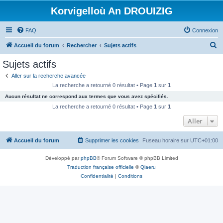
Korvigelloù An DROUIZIG
FAQ
Connexion
R
Accueil du forum
Rechercher
Sujets actifs
e
Sujets actifs
c
Aller sur la recherche avancée
h
La recherche a retourné 0 résultat • Page
1
sur
1
e
Aucun résultat ne correspond aux termes que vous avez spécifiés.
r
La recherche a retourné 0 résultat • Page
1
sur
1
c
Aller
h
Accueil du forum
Supprimer les cookies
Fuseau horaire sur
UTC+01:00
e
r
Développé par
phpBB
® Forum Software © phpBB Limited
Traduction française officielle
©
Qiaeru
Confidentialité
|
Conditions