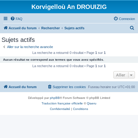
Korvigelloù An DROUIZIG
FAQ
Connexion
R
Accueil du forum
Rechercher
Sujets actifs
e
Sujets actifs
c
Aller sur la recherche avancée
h
La recherche a retourné 0 résultat • Page
1
sur
1
e
Aucun résultat ne correspond aux termes que vous avez spécifiés.
r
La recherche a retourné 0 résultat • Page
1
sur
1
c
Aller
h
Accueil du forum
Supprimer les cookies
Fuseau horaire sur
UTC+01:00
e
r
Développé par
phpBB
® Forum Software © phpBB Limited
Traduction française officielle
©
Qiaeru
Confidentialité
|
Conditions