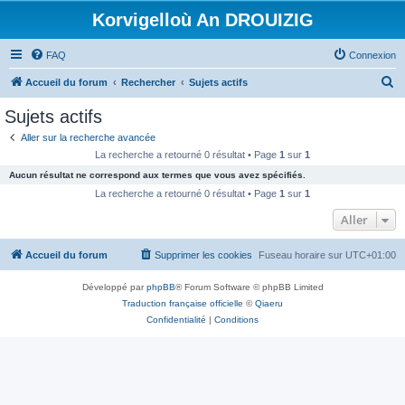
Korvigelloù An DROUIZIG
FAQ
Connexion
R
Accueil du forum
Rechercher
Sujets actifs
e
Sujets actifs
c
Aller sur la recherche avancée
h
La recherche a retourné 0 résultat • Page
1
sur
1
e
Aucun résultat ne correspond aux termes que vous avez spécifiés.
r
La recherche a retourné 0 résultat • Page
1
sur
1
c
Aller
h
Accueil du forum
Supprimer les cookies
Fuseau horaire sur
UTC+01:00
e
r
Développé par
phpBB
® Forum Software © phpBB Limited
Traduction française officielle
©
Qiaeru
Confidentialité
|
Conditions