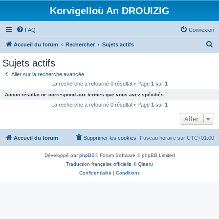
Korvigelloù An DROUIZIG
FAQ
Connexion
R
Accueil du forum
Rechercher
Sujets actifs
e
Sujets actifs
c
Aller sur la recherche avancée
h
La recherche a retourné 0 résultat • Page
1
sur
1
e
Aucun résultat ne correspond aux termes que vous avez spécifiés.
r
La recherche a retourné 0 résultat • Page
1
sur
1
c
Aller
h
Accueil du forum
Supprimer les cookies
Fuseau horaire sur
UTC+01:00
e
r
Développé par
phpBB
® Forum Software © phpBB Limited
Traduction française officielle
©
Qiaeru
Confidentialité
|
Conditions