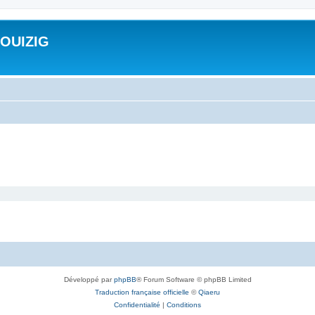
ROUIZIG
Développé par
phpBB
® Forum Software © phpBB Limited
Traduction française officielle
©
Qiaeru
Confidentialité
|
Conditions