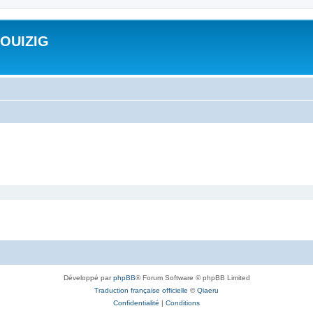
ROUIZIG
Développé par
phpBB
® Forum Software © phpBB Limited
Traduction française officielle
©
Qiaeru
Confidentialité
|
Conditions