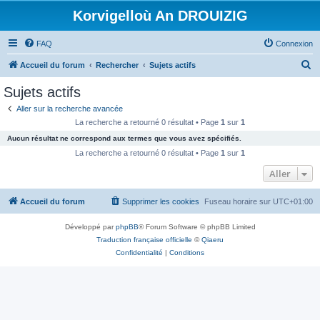
Korvigelloù An DROUIZIG
FAQ
Connexion
R
Accueil du forum
Rechercher
Sujets actifs
e
Sujets actifs
c
Aller sur la recherche avancée
h
La recherche a retourné 0 résultat • Page
1
sur
1
e
Aucun résultat ne correspond aux termes que vous avez spécifiés.
r
La recherche a retourné 0 résultat • Page
1
sur
1
c
Aller
h
Accueil du forum
Supprimer les cookies
Fuseau horaire sur
UTC+01:00
e
r
Développé par
phpBB
® Forum Software © phpBB Limited
Traduction française officielle
©
Qiaeru
Confidentialité
|
Conditions