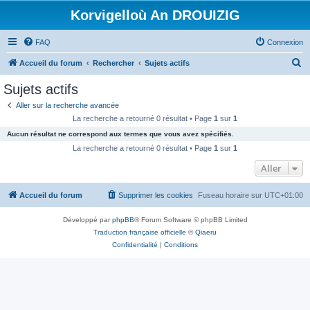
Korvigelloù An DROUIZIG
FAQ
Connexion
R
Accueil du forum
Rechercher
Sujets actifs
e
Sujets actifs
c
Aller sur la recherche avancée
h
La recherche a retourné 0 résultat • Page
1
sur
1
e
Aucun résultat ne correspond aux termes que vous avez spécifiés.
r
La recherche a retourné 0 résultat • Page
1
sur
1
c
Aller
h
Accueil du forum
Supprimer les cookies
Fuseau horaire sur
UTC+01:00
e
r
Développé par
phpBB
® Forum Software © phpBB Limited
Traduction française officielle
©
Qiaeru
Confidentialité
|
Conditions